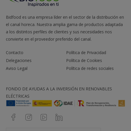
Caliente y muy
Gellan
dura (tagliatelle)
Bidfood es una empresa líder en el sector de la distribución en
Dulces como
Agar
el canal horeca. Nuestra amplia gama de productos adaptada
pastas de fruta
a los distintos perfiles de clientes y sus necesidades nos
Kappa o
convierte en el proveedor preferido del canal.
Perlas con jeringa
Agar
Contacto
Política de Privacidad
Texturas
Aire (frío o
Lecite
Delegaciones
Política de Cookies
aéreas
caliente)
Aviso Legal
Política de redes sociales
Aire de alcohol
Sucro
puro
FONDO DE AYUDAS A LA INVERSIÓN EN RENOVABLES
Espuma fría
Xantana
ELÉCTRICAS
Espuma caliente
Metil
Espuma cremosa
Xantana
Nubes calientes
Metil