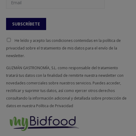
Glice +
Emulsión
De agua y grasas
Sucro
Algin (+
Sferificación
Básica
Citras)
+ Calcic
He leído y acepto las condiciones contenidas en la política de
privacidad sobre el tratamiento de mis datos para el envío de la
Gluco +
newsletter.
Inversa
Xantana
+ Algin
GUZMÁN GASTRONOMÍA, S.L. como responsable del tratamiento
tratará tus datos con la finalidad de remitirte nuestra newsletter con
Salsa espesa (en
Espesar
Xantana
novedades comerciales sobre nuestros servicios. Puedes acceder,
frío o en caliente)
rectificar y suprimir tus datos, así como ejercer otros derechos
Purés espesos a
consultando la información adicional y detallada sobre protección de
Kappa
base de líquidos
datos en nuestra
Política de Privacidad
Líquidos con
Xantana
efecto suspensor