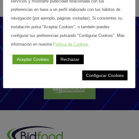
servicios y mostrarte publicidad relacionada con tus
Elaboraciones
preferencias en base a un perfil elaborado con tus hábitos de
navegación (por ejemplo, páginas visitadas). Si consientes su
En el siguiente cuadro sugerimos las
instalación pulsa "Aceptar Cookies", o también puedes
, tu gestor de
elaboraciones que se pueden realizar con los
configurar tus preferencias pulsando "Configurar Cookies". Más
productos de Texturas y cuál es el más
pedidos online
información en nuestra
Política de Cookies
.
indicado para cada una de ellas.
Encuentra productos de temporada,
Aceptar Cookies
Rechazar
Blanda con lácteos
Gelatina
Iota
innovaciones y soluciones culinarias
(fría o caliente)
Configurar Cookies
Termoirreversible
Algin +
(que no vuelva a
Calcic
fundirse)
Dura (fría o
Agar
caliente)
Gellan o
Fría y muy dura
Kappa