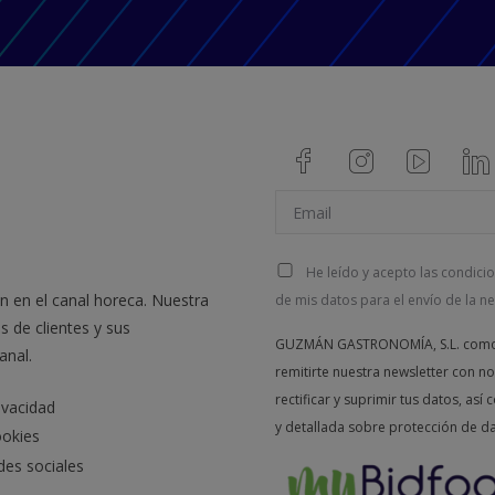
He leído y acepto las condicio
ón en el canal horeca. Nuestra
de mis datos para el envío de la ne
s de clientes y sus
GUZMÁN GASTRONOMÍA, S.L. como re
anal.
remitirte nuestra newsletter con 
rectificar y suprimir tus datos, as
ivacidad
y detallada sobre protección de d
ookies
edes sociales