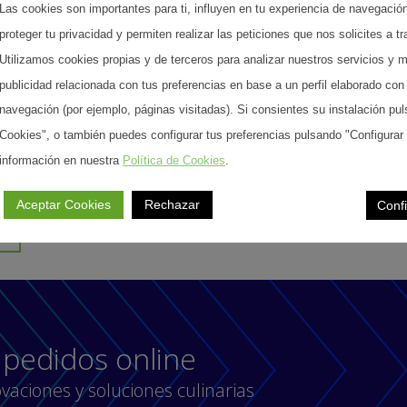
 inscripción para acceder al área privada de la web. Puedes acceder, rectificar 
Las cookies son importantes para ti, influyen en tu experiencia de navegació
así como ejercer otros derechos consultando la información adicional y detalla
proteger tu privacidad y permiten realizar las peticiones que nos solicites a t
de datos en nuestra
Política de Privacidad.
Utilizamos cookies propias y de terceros para analizar nuestros servicios y m
ído y acepto las condiciones contenidas en la política de priv
publicidad relacionada con tus preferencias en base a un perfil elaborado con
tratamiento de mis datos para gestionar la inscripción en el
navegación (por ejemplo, páginas visitadas). Si consientes su instalación pu
MÁN GASTRONOMÍA, S.L.
Cookies", o también puedes configurar tus preferencias pulsando "Configura
o recibir información periódica de GUZMÁN GASTRONOMÍA, 
información en nuestra
Política de Cookies
.
 mi correo electrónico.
Aceptar Cookies
Rechazar
Conf
e pedidos online
aciones y soluciones culinarias