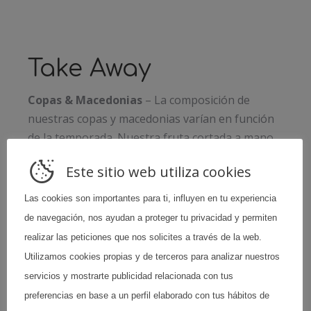
Take Away
Copas & Macedonias
– La composición de
nuestras copas y macedonias varían en función
de la temporada. Nuestra fruta cortada a mano,
en su punto óptimo de maduración, nos asegura
Este sitio web utiliza cookies
un resultado excepcional.
Nuestras ensaladas
– Ingredientes frescos,
Las cookies son importantes para ti, influyen en tu experiencia
elaborados diariamente. Frescura, color, sabor y
de navegación, nos ayudan a proteger tu privacidad y permiten
textura. son las premisas que seguimos para
realizar las peticiones que nos solicites a través de la web.
ofrecerte un producto de calidad.
Utilizamos cookies propias y de terceros para analizar nuestros
servicios y mostrarte publicidad relacionada con tus
Smoothies y Zumos
– Toda una gama de
preferencias en base a un perfil elaborado con tus hábitos de
colores y sabores donde puedes encontrar