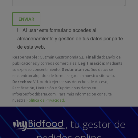
Al usar este formulario accedes al
almacenamiento y gestión de tus datos por parte
de esta web.
Responsable:
Guzmán Gastronomía S.L.
Finalidad:
Envío de
publicaciones y correos comerciales.
Legitimación:
Mediante
su expreso consentimiento.
Destinatarios:
Sus datos se
encuentran alojados de forma segura en nuestro sito web.
Derechos:
Vd. podrá ejercer sus derechos de Acceso,
Rectificación, Limitación o Suprimir sus datos en
info@bidfoodiberia.com. Para más información consulte
nuestra
Política de Privacidad.
, tu gestor de
pedidos online