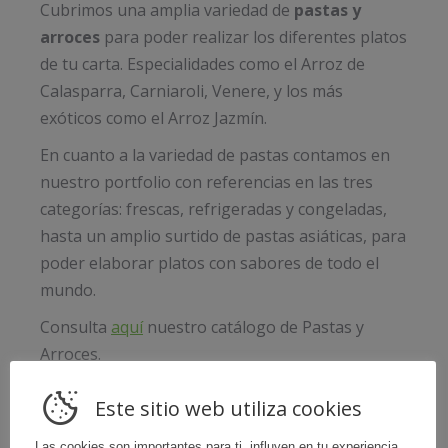
Cubrimos una amplia variedad de
pastas
y
arroces
para poder realizar los diferentes platos
de tu carta. Especialidades como el Arroz de
Calasparra, Carniaroli, Venere, y los más
exóticos como el Arroz Jazmín.
En cuanto a la variedad de pastas contamos en
nuestro portfolio con referencias en las tres
categorías: frescas, refrigeradas y congeladas,
hasta un amplio surtido de pastas asiáticas, para
poder elaborar platos con sabores de todo el
mundo.
Consulta
aquí
nuestro catálogo de Pastas y
Arroces.
Solicitar información
Este sitio web utiliza cookies
Las cookies son importantes para ti, influyen en tu experiencia