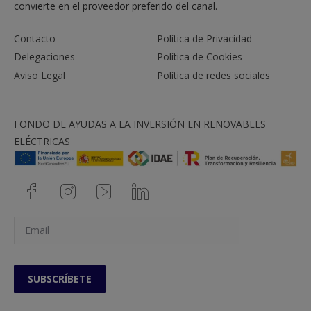
puro
convierte en el proveedor preferido del canal.
Espuma fría
Xantana
Contacto
Política de Privacidad
Espuma caliente
Metil
Delegaciones
Política de Cookies
Aviso Legal
Política de redes sociales
Espuma cremosa
Xantana
Nubes calientes
Metil
FONDO DE AYUDAS A LA INVERSIÓN EN RENOVABLES
Glice +
ELÉCTRICAS
Emulsión
De agua y grasas
Sucro
Algin (+
Sferificación
Básica
Citras)
+ Calcic
Gluco +
Inversa
Xantana
+ Algin
Salsa espesa (en