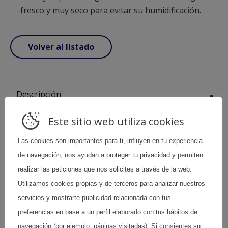
fresco y muy seco para evitar su humidificación.
Volver al listado
Descripción
Este sitio web utiliza cookies
Es una línea de productos cuya principal
peculiaridad es la posibilidad de consumirlos
Las cookies son importantes para ti, influyen en tu experiencia
directamente, ya sea solos o bien mezclados
de navegación, nos ayudan a proteger tu privacidad y permiten
con otros ingredientes y elaboraciones.
realizar las peticiones que nos solicites a través de la web.
Se trata de productos de características
Utilizamos cookies propias y de terceros para analizar nuestros
distintas entre sí, pero con un denominador
servicios y mostrarte publicidad relacionada con tus
común, su especial textura, particular y única
preferencias en base a un perfil elaborado con tus hábitos de
de cada uno de ellos, efervescente en el caso
de Fizzy, ligera en Malto y Yopol, y crujiente
navegación (por ejemplo, páginas visitadas). Si consientes su