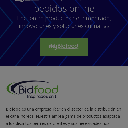
(que no vuelva a
pedidos online
Calcic
fundirse)
Encuentra productos de temporada,
Dura (fría o
Agar
innovaciones y soluciones culinarias
caliente)
Gellan o
Fría y muy dura
Kappa
Caliente y muy
Gellan
dura (tagliatelle)
Dulces como
Agar
pastas de fruta
Kappa o
Perlas con jeringa
Agar
Texturas
Aire (frío o
Bidfood es una empresa líder en el sector de la distribución en
Lecite
aéreas
caliente)
el canal horeca. Nuestra amplia gama de productos adaptada
a los distintos perfiles de clientes y sus necesidades nos
Aire de alcohol
Sucro