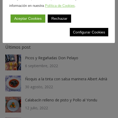
información en nuestra
Política de Cookies
.
Buscar
Aceptar Cookies
Rechazar
Buscar:
Configurar Cookies
Últimos post
Picos y Regañadas Don Pelayo
6 septiembre, 2022
Ñoquis a la tinta con salsa marinera Albert Adrià
30 agosto, 2022
Calabacín relleno de pisto y Pollo al Yondu
12 julio, 2022