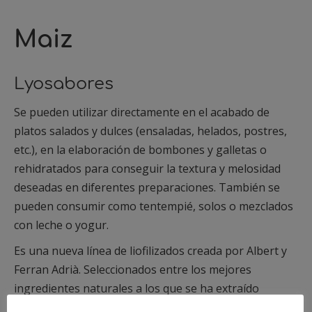
Maiz
Lyosabores
Se pueden utilizar directamente en el acabado de
platos salados y dulces (ensaladas, helados, postres,
etc.), en la elaboración de bombones y galletas o
rehidratados para conseguir la textura y melosidad
deseadas en diferentes preparaciones. También se
pueden consumir como tentempié, solos o mezclados
con leche o yogur.
Es una nueva línea de liofilizados creada por Albert y
Ferran Adrià. Seleccionados entre los mejores
ingredientes naturales a los que se ha extraído
totalmente el agua, manteniendo su sabor, aroma y