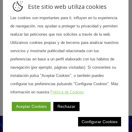
color originales. Son productos envasados al vacío, sin
Este sitio web utiliza cookies
ningún tipo de conservantes para que disfrute de
Las cookies son importantes para ti, influyen en tu experiencia
toda su calidad y valor nutricional.
de navegación, nos ayudan a proteger tu privacidad y permiten
realizar las peticiones que nos solicites a través de la web.
Utilizamos cookies propias y de terceros para analizar nuestros
Volver al listado
servicios y mostrarte publicidad relacionada con tus
preferencias en base a un perfil elaborado con tus hábitos de
navegación (por ejemplo, páginas visitadas). Si consientes su
instalación pulsa "Aceptar Cookies", o también puedes
configurar tus preferencias pulsando "Configurar Cookies". Más
Compartir esta publicación
información en nuestra
Política de Cookies
.
Share
Share
Share
Aceptar Cookies
Rechazar
on
on
on
Facebook
LinkedIn
X
Configurar Cookies