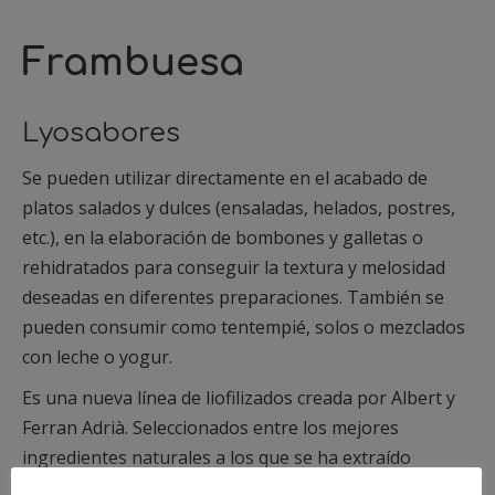
Frambuesa
Lyosabores
Se pueden utilizar directamente en el acabado de
platos salados y dulces (ensaladas, helados, postres,
etc.), en la elaboración de bombones y galletas o
rehidratados para conseguir la textura y melosidad
deseadas en diferentes preparaciones. También se
pueden consumir como tentempié, solos o mezclados
con leche o yogur.
Es una nueva línea de liofilizados creada por Albert y
Ferran Adrià. Seleccionados entre los mejores
ingredientes naturales a los que se ha extraído
totalmente el agua, manteniendo su sabor, aroma y