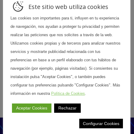
color originales. Son productos envasados al vacío, sin
Este sitio web utiliza cookies
ningún tipo de conservantes para que disfrute de
Las cookies son importantes para ti, influyen en tu experiencia
toda su calidad y valor nutricional.
de navegación, nos ayudan a proteger tu privacidad y permiten
realizar las peticiones que nos solicites a través de la web.
Utilizamos cookies propias y de terceros para analizar nuestros
Volver al listado
servicios y mostrarte publicidad relacionada con tus
preferencias en base a un perfil elaborado con tus hábitos de
navegación (por ejemplo, páginas visitadas). Si consientes su
instalación pulsa "Aceptar Cookies", o también puedes
configurar tus preferencias pulsando "Configurar Cookies". Más
Compartir esta publicación
información en nuestra
Política de Cookies
.
Share
Share
Share
Aceptar Cookies
Rechazar
on
on
on
Facebook
LinkedIn
X
Configurar Cookies