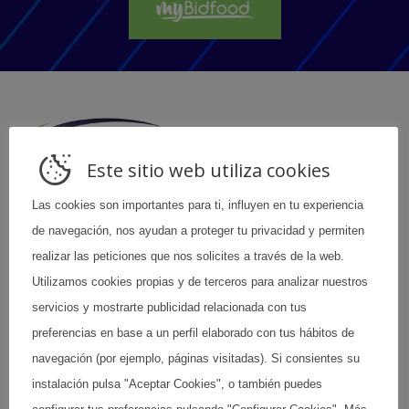
Este sitio web utiliza cookies
Las cookies son importantes para ti, influyen en tu experiencia
Bidfood es una empresa líder en el sector de la distribución en
el canal horeca. Nuestra amplia gama de productos adaptada
de navegación, nos ayudan a proteger tu privacidad y permiten
a los distintos perfiles de clientes y sus necesidades nos
realizar las peticiones que nos solicites a través de la web.
convierte en el proveedor preferido del canal.
Utilizamos cookies propias y de terceros para analizar nuestros
servicios y mostrarte publicidad relacionada con tus
Contacto
Política de Privacidad
preferencias en base a un perfil elaborado con tus hábitos de
Delegaciones
Política de Cookies
navegación (por ejemplo, páginas visitadas). Si consientes su
Aviso Legal
Política de redes sociales
instalación pulsa "Aceptar Cookies", o también puedes